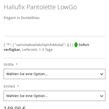
Hallufix Pantolette LowGo
Skip
to
the
Elegant in Dunkelblau
beginning
of
the
images
gallery
Sofort
verfügbar,
Lieferzeit: 1-3 Tage
Größe
Einheit
149,00 €