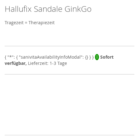
Hallufix Sandale GinkGo
Skip
to
the
Tragezeit = Therapiezeit
beginning
of
the
images
gallery
Sofort
verfügbar,
Lieferzeit: 1-3 Tage