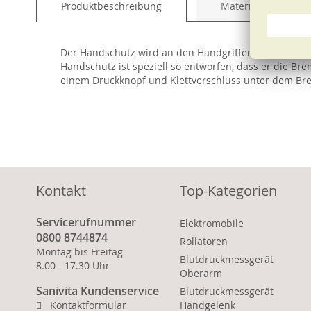
Produktbeschreibung
Material und Pfleg
of
the
images
Der Handschutz wird an den Handgriffen des Rollator
gallery
Handschutz ist speziell so entworfen, dass er die B
einem Druckknopf und Klettverschluss unter dem Br
Kontakt
Top-Kategorien
Servicerufnummer
Elektromobile
0800 8744874
Rollatoren
Montag bis Freitag
Blutdruckmessgerät
8.00 - 17.30 Uhr
Oberarm
Sanivita Kundenservice
Blutdruckmessgerät
Kontaktformular
Handgelenk