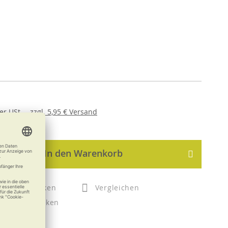
er
USt. ,
zzgl.
5,95 €
Versand
In den Warenkorb
Merken
Vergleichen
Drucken