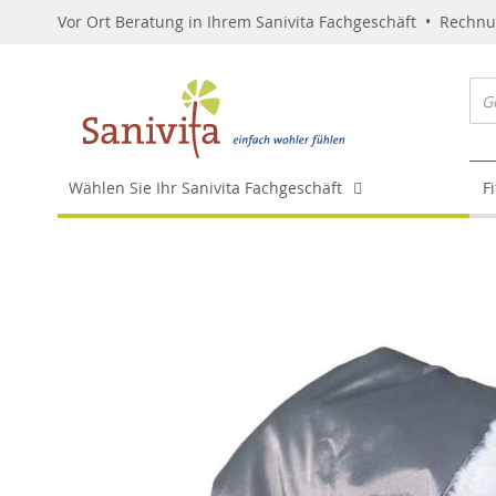
Vor Ort Beratung in Ihrem Sanivita Fachgeschäft • Rechn
Wählen Sie Ihr Sanivita Fachgeschäft
F
Skip
to
the
end
of
the
images
gallery