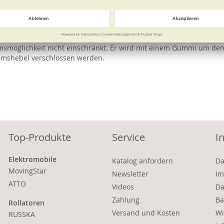
e
Weitere Informationen
s befestigt. Die Hände werden durch das flauschige Innenfutter 
remsmöglichkeit nicht einschränkt. Er wird mit einem Gummi um de
emshebel verschlossen werden.
Top-Produkte
Service
I
Elektromobile
Katalog anfordern
Da
MovingStar
Newsletter
Im
ATTO
Videos
Da
Zahlung
Ba
Rollatoren
Versand und Kosten
Wi
RUSSKA