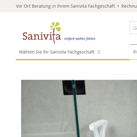
Vor Ort Beratung in Ihrem Sanivita Fachgeschäft • Rechn
Wählen Sie Ihr Sanivita Fachgeschäft
F
Skip
to
the
end
of
the
images
gallery