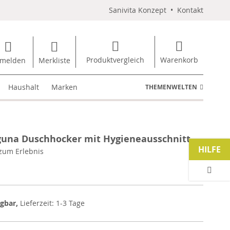
Sanivita Konzept
•
Kontakt
Produktvergleich
Warenkorb
melden
Merkliste
Haushalt
Marken
THEMENWELTEN
guna Duschhocker mit Hygieneausschnitt
HILFE
zum Erlebnis
ügbar,
Lieferzeit: 1-3 Tage