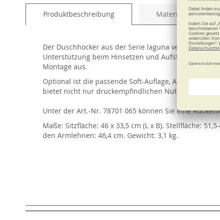
of
Produktbeschreibung
Material und Pfleg
the
images
gallery
Der Duschhocker aus der Serie laguna vereint schickes
Unterstützung beim Hinsetzen und Aufstehen bieten d
Montage aus.
Optional ist die passende Soft-Auflage, Art.-Nr. 787
bietet nicht nur druckempfindlichen Nutzern einen 
Unter der Art.-Nr. 78701 065 können Sie eine Rück
Maße: Sitzfläche: 46 x 33,5 cm (L x B). Stellfläche: 51
den Armlehnen: 46,4 cm. Gewicht: 3,1 kg.