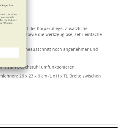
tt erleichtert die Körperpflege. Zusätzliche
flagefläche sowie die werkzeuglose, sehr einfache
ockers mit Hygieneausschnitt noch angenehmer und
amit zum Duschstuhl umfunktionieren.
rmlehnen: 26 x 23 x 6 cm (L x H x T). Breite zwischen