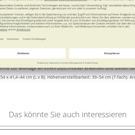
e
Weitere Informationen
 Design mit höchster Qualität und Flexibilität. Der Hygieneausschni
ie Armlehnen. Diese zeichnen sich durch ihre angenehm breite Au
00 850, erhältlich. Diese gestaltet die Nutzung des laguna Duschh
Zusatznutzen. Werkzeuglose Montage.
enlehne zur Montage an Ihrem Duschhocker erwerben und diesen d
,5–54 x 41,4–44 cm (L x B). Höhenverstellbarkeit: 39–54 cm (7-fach). A
Das könnte Sie auch interessieren