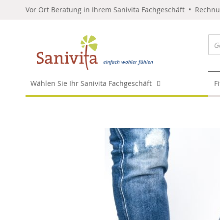
Vor Ort Beratung in Ihrem Sanivita Fachgeschäft • Rechn
Wählen Sie Ihr Sanivita Fachgeschäft
F
Skip
to
the
end
of
the
images
gallery