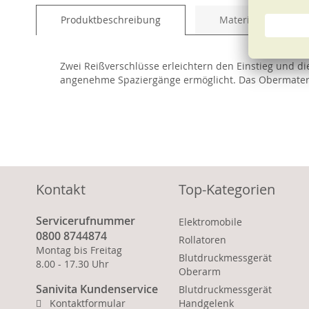
of
Produktbeschreibung
Material und Pfleg
the
images
gallery
Zwei Reißverschlüsse erleichtern den Einstieg und d
angenehme Spaziergänge ermöglicht. Das Obermateri
Kontakt
Top-Kategorien
Servicerufnummer
Elektromobile
0800 8744874
Rollatoren
Montag bis Freitag
Blutdruckmessgerät
8.00 - 17.30 Uhr
Oberarm
Sanivita Kundenservice
Blutdruckmessgerät
Kontaktformular
Handgelenk