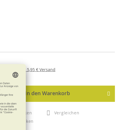
er
USt. ,
zzgl.
5,95 €
Versand
In den Warenkorb
Merken
Vergleichen
Drucken