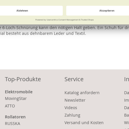
e
Weitere Informationen
ie 6-Loch-Schnürung kann den nötigen Halt geben. Ein Schuh für dr
al besteht aus dehnbarem Leder und Textil.
Top-Produkte
Service
I
Elektromobile
Katalog anfordern
Da
MovingStar
Newsletter
Im
ATTO
Videos
Da
Zahlung
Ba
Rollatoren
Versand und Kosten
Wi
RUSSKA