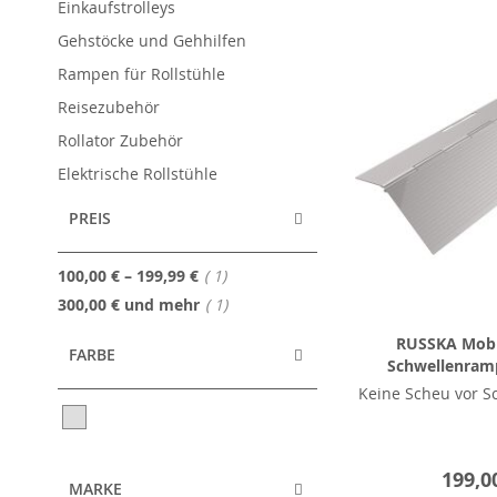
Einkaufstrolleys
Gehstöcke und Gehhilfen
Rampen für Rollstühle
Reisezubehör
Rollator Zubehör
Elektrische Rollstühle
PREIS
Artikel
100,00 €
–
199,99 €
1
Artikel
300,00 €
und mehr
1
RUSSKA Mobil
FARBE
Schwellenramp
Keine Scheu vor S
199,0
MARKE