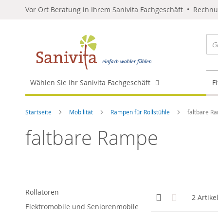
Vor Ort Beratung in Ihrem Sanivita Fachgeschäft • Rechn
Wählen Sie Ihr Sanivita Fachgeschäft
F
Startseite
Mobilität
Rampen für Rollstühle
faltbare R
faltbare Rampe
Rollatoren
Anzeigen
Kachelansicht
Liste
2
Artike
als
Elektromobile und Seniorenmobile