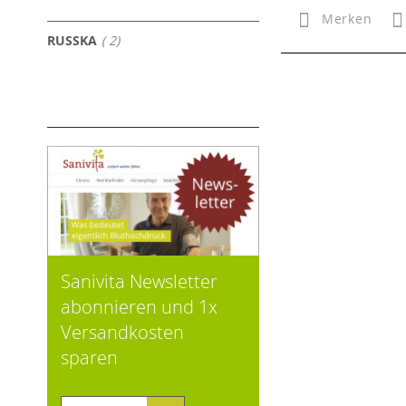
Merken
Artikel
RUSSKA
2
Sanivita Newsletter
abonnieren und 1x
Versandkosten
sparen