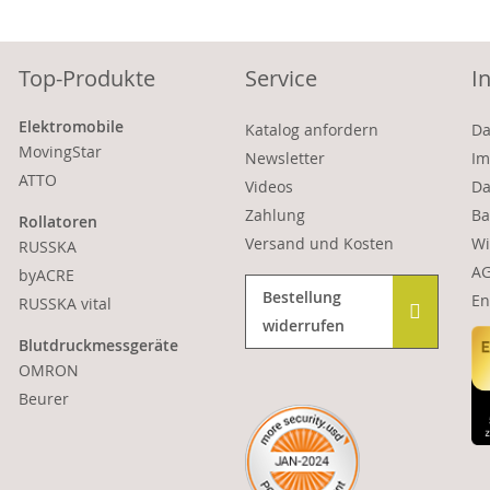
Top-Produkte
Service
I
Elektromobile
Katalog anfordern
Da
MovingStar
Newsletter
Im
ATTO
Videos
Da
Zahlung
Ba
Rollatoren
Versand und Kosten
Wi
RUSSKA
A
byACRE
Bestellung
En
RUSSKA vital
widerrufen
Blutdruckmessgeräte
OMRON
Beurer