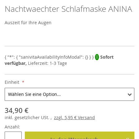
Nachtwaechter Schlafmaske ANINA
Skip
to
the
Auszeit für Ihre Augen
beginning
of
the
images
gallery
Sofort
verfügbar,
Lieferzeit: 1-3 Tage
Einheit
34,90 €
inkl.
gesetzlicher
USt. ,
zzgl.
5,95 €
Versand
Anzahl: