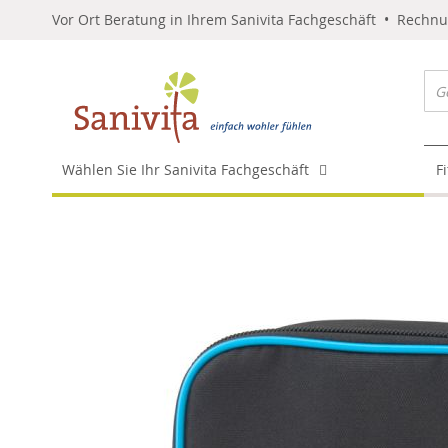
Vor Ort Beratung in Ihrem Sanivita Fachgeschäft • Rechn
Wählen Sie Ihr Sanivita Fachgeschäft
F
Skip
to
the
end
of
the
images
gallery