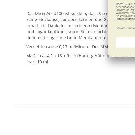
of
the
Das MicroAir U100 ist so klein, dass Sie es nahezu ü
images
keine Steckdose, sondern können das Gerät auch auf 
gallery
erhältlich. Dank der besonderen Membran-Technologie
und sogar kopfüber, wenn Sie es möchten, und ist da
denn es bringt eine hohe Medikamentendosis in die 
Verneblerrate > 0,25 ml/Minute. Der MMAD (Massenb
Maße: ca. 4,5 x 13 x 6 cm (Hauptgerät mit Medikame
max. 10 ml.