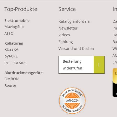
Top-Produkte
Service
I
Elektromobile
Katalog anfordern
Da
MovingStar
Newsletter
Im
ATTO
Videos
Da
Zahlung
Ba
Rollatoren
Versand und Kosten
Wi
RUSSKA
A
byACRE
Bestellung
En
RUSSKA vital
widerrufen
Blutdruckmessgeräte
OMRON
Beurer