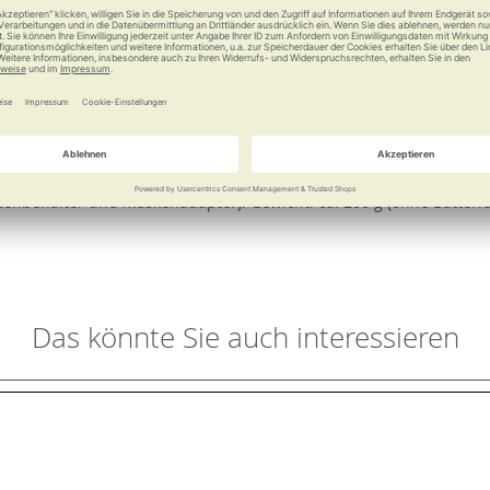
berall hin mitnehmen können. Es ist tragbar, kompakt und einfach 
Reisen und unterwegs verwenden, etwa bei einem Ausflug mit der 
 können Sie das nahezu geräuschlose Gerät in fast jeder Position 
her auch besonders für Kinder gut geeignet. Mit dem MicroAir U100
Lunge.
ezogener medianer aerodynamischer Durchmesser) beträgt 4,5 µm.
ntenbehälter und Maskenadapter). Gewicht: ca. 200 g (ohne Batte
Das könnte Sie auch interessieren