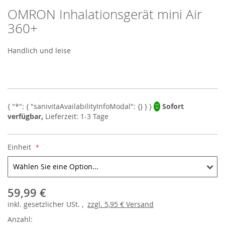
OMRON Inhalationsgerät mini Air
Skip
to
360+
the
beginning
Handlich und leise
of
the
images
gallery
Sofort
verfügbar,
Lieferzeit: 1-3 Tage
Einheit
59,99 €
inkl.
gesetzlicher
USt. ,
zzgl.
5,95 €
Versand
Anzahl: