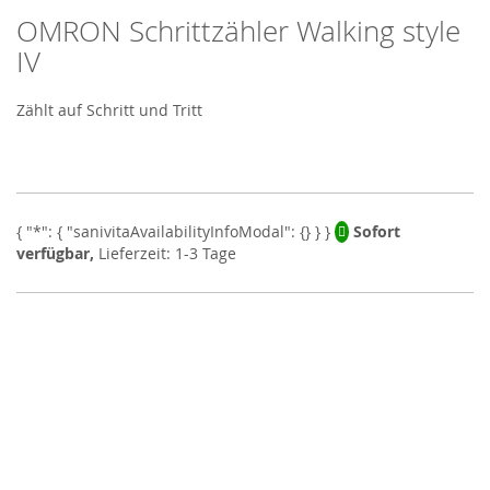
OMRON Schrittzähler Walking style
Skip
to
IV
the
beginning
Zählt auf Schritt und Tritt
of
the
images
gallery
Sofort
verfügbar,
Lieferzeit: 1-3 Tage