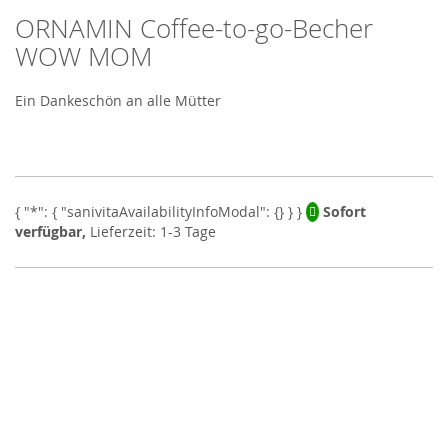
ORNAMIN Coffee-to-go-Becher
Skip
to
WOW MOM
the
beginning
Ein Dankeschön an alle Mütter
of
the
images
gallery
Sofort
verfügbar,
Lieferzeit: 1-3 Tage