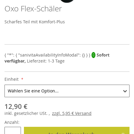
Oxo Flex-Schäler
Skip
to
the
Scharfes Teil mit Komfort-Plus
beginning
of
the
images
gallery
Sofort
verfügbar,
Lieferzeit: 1-3 Tage
Einheit
12,90 €
inkl.
gesetzlicher
USt. ,
zzgl.
5,95 €
Versand
Anzahl: