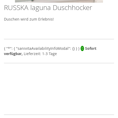
RUSSKA laguna Duschhocker
Skip
to
the
Duschen wird zum Erlebnis!
beginning
of
the
images
gallery
Sofort
verfügbar,
Lieferzeit: 1-3 Tage