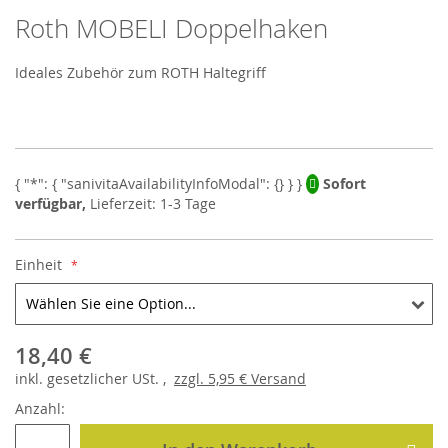
Roth MOBELI Doppelhaken
Skip
to
the
Ideales Zubehör zum ROTH Haltegriff
beginning
of
the
images
gallery
Sofort
verfügbar,
Lieferzeit: 1-3 Tage
Einheit
18,40 €
inkl.
gesetzlicher
USt. ,
zzgl.
5,95 €
Versand
Anzahl: