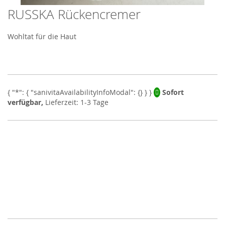
RUSSKA Rückencremer
Skip
to
the
Wohltat für die Haut
beginning
of
the
images
gallery
Sofort
verfügbar,
Lieferzeit: 1-3 Tage