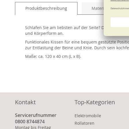
of
Produktbeschreibung
Material und Pfleg
the
images
gallery
Schlafen Sie am liebsten auf der Seite? Dann betten S
und Körperform an.
Funktionales Kissen für eine bequem gestützte Posi
zur Entlastung der Beine und Knie. Durch sein kochfes
Maße: ca. 120 x 40 cm (L x B).
Kontakt
Top-Kategorien
Servicerufnummer
Elektromobile
0800 8744874
Rollatoren
Montag bis Freitag