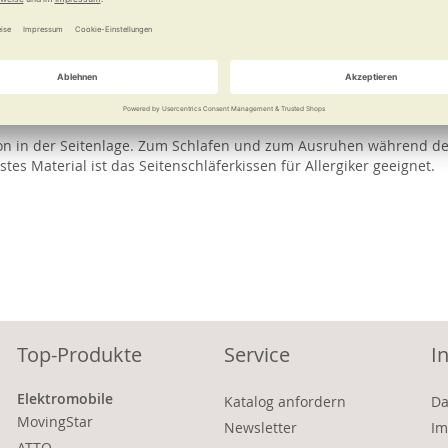
e
Weitere Informationen
ie sich auf dieses Spezialkissen, das Sie von Kopf bis Knie mit Kom
tion in der Seitenlage. Zum Schlafen und zum Ausruhen während d
tes Material ist das Seitenschläferkissen für Allergiker geeignet.
Top-Produkte
Service
I
Elektromobile
Katalog anfordern
Da
MovingStar
Newsletter
Im
ATTO