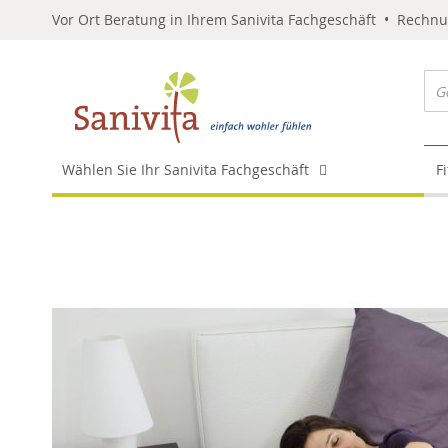
Vor Ort Beratung in Ihrem Sanivita Fachgeschäft • Rechn
Wählen Sie Ihr Sanivita Fachgeschäft
F
Skip
to
the
end
of
the
images
gallery