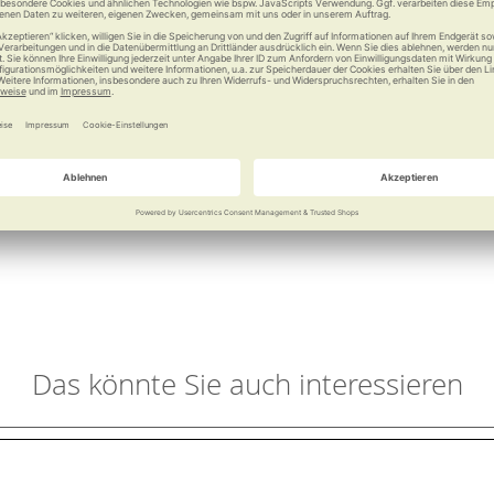
örungen
here Trinkposition
im Trinken
hen mit Schluckstörung oder Bewegungseinschränkungen ihren nor
membran (sippa pad) sorgt für einen konstanten Flüssigkeitsspiege
ktem Kinn getrunken werden, was die Atemwege besonders schützt.
isiko des Verschluckens beim Trinken und ermöglicht dadurch das 
s mit von Logopäden entwickeltem, ergonomischen Mundstück, ein 
Das könnte Sie auch interessieren