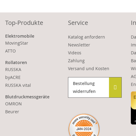
Top-Produkte
Service
I
Elektromobile
Katalog anfordern
Da
MovingStar
Newsletter
Im
ATTO
Videos
Da
Zahlung
Ba
Rollatoren
Versand und Kosten
Wi
RUSSKA
A
byACRE
Bestellung
En
RUSSKA vital
widerrufen
Blutdruckmessgeräte
OMRON
Beurer