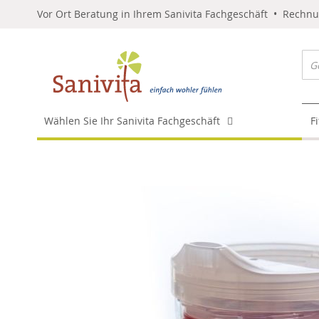
Vor Ort Beratung in Ihrem Sanivita Fachgeschäft • Rechn
Wählen Sie Ihr Sanivita Fachgeschäft
F
Skip
to
the
end
of
the
images
gallery