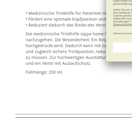
of
the
• Medizinische Trinkhilfe für Patienten mit Schluckst
images
• Fördert eine optimale Kopfposition und zugleich sic
gallery
• Reduziert dadurch das Risiko des Verschluckens be
Die medizinische Trinkhilfe sippa home hilft Mensc
nachzugehen. Die Besonderheit: Ein Ring mit Silikon
hochgedrückt wird. Dadurch kann mit zur Brust gesen
und zugleich sichere Trinkposition, reduziert das R
zu müssen. Zur hochwertigen Ausstattung gehören da
und ein Ventil mit Auslaufschutz.
Füllmenge: 200 ml.