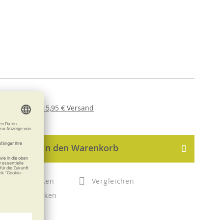
er
USt. ,
zzgl.
5,95 €
Versand
In den Warenkorb
Merken
Vergleichen
Drucken