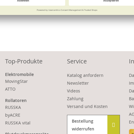
onen
Top-Produkte
Service
I
Elektromobile
Katalog anfordern
Da
MovingStar
Newsletter
Im
ATTO
Videos
Da
Zahlung
Ba
Rollatoren
Versand und Kosten
Wi
RUSSKA
A
byACRE
Bestellung
En
RUSSKA vital
widerrufen