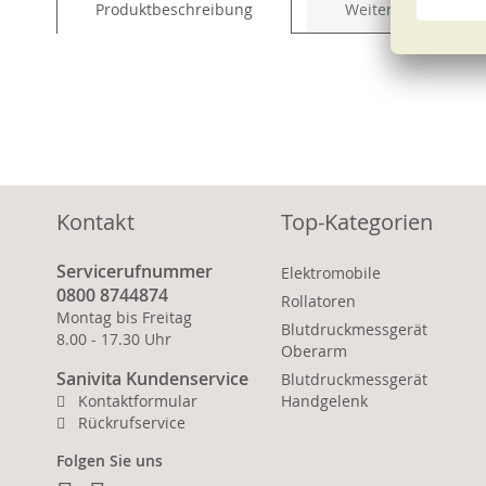
Produktbeschreibung
Weitere Informati
of
the
images
gallery
Kontakt
Top-Kategorien
Servicerufnummer
Elektromobile
0800 8744874
Rollatoren
Montag bis Freitag
Blutdruckmessgerät
8.00 - 17.30 Uhr
Oberarm
Sanivita Kundenservice
Blutdruckmessgerät
Kontaktformular
Handgelenk
Rückrufservice
Folgen Sie uns