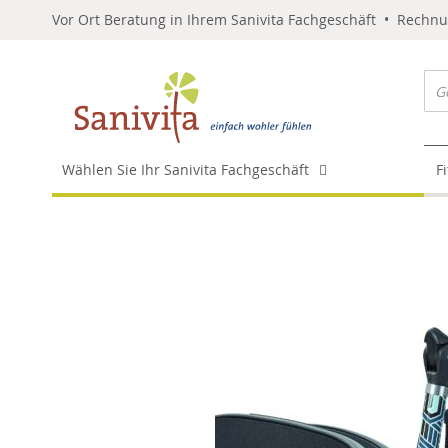
Vor Ort Beratung in Ihrem Sanivita Fachgeschäft • Rechn
Wählen Sie Ihr Sanivita Fachgeschäft
F
Skip
to
the
end
of
the
images
gallery