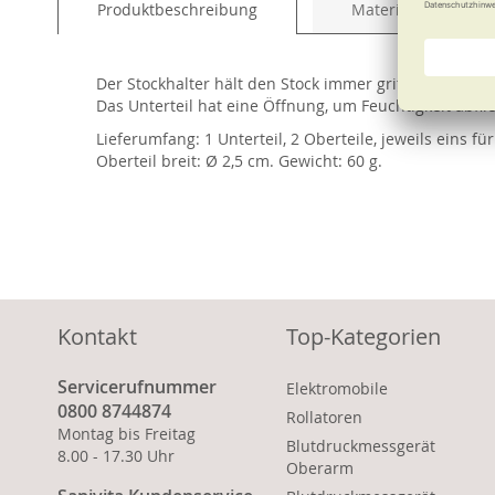
Produktbeschreibung
Material und Pfleg
of
the
images
Der Stockhalter hält den Stock immer griffbereit. Be
gallery
Das Unterteil hat eine Öffnung, um Feuchtigkeit abfli
Lieferumfang: 1 Unterteil, 2 Oberteile, jeweils eins f
Oberteil breit: Ø 2,5 cm. Gewicht: 60 g.
Kontakt
Top-Kategorien
Servicerufnummer
Elektromobile
0800 8744874
Rollatoren
Montag bis Freitag
Blutdruckmessgerät
8.00 - 17.30 Uhr
Oberarm