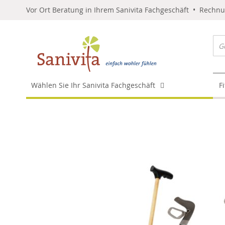
Vor Ort Beratung in Ihrem Sanivita Fachgeschäft • Rechn
Wählen Sie Ihr Sanivita Fachgeschäft
F
Skip
to
the
end
of
the
images
gallery