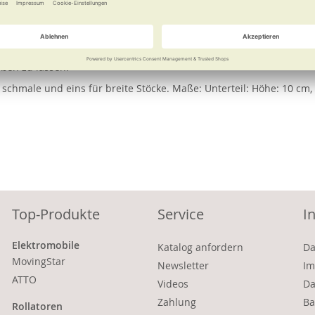
e
Weitere Informationen
stehend aus Clip zur Befestigung seitlich am Sitz und Unterteil zu
eßen zu lassen.
ür schmale und eins für breite Stöcke. Maße: Unterteil: Höhe: 10 cm,
Top-Produkte
Service
I
Elektromobile
Katalog anfordern
Da
MovingStar
Newsletter
Im
ATTO
Videos
Da
Zahlung
Ba
Rollatoren