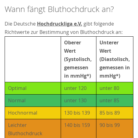
Wann fängt Bluthochdruck an?
Die Deutsche
Hochdruckliga e.V.
gibt folgende
Richtwerte zur Bestimmung von Bluthochdruck an:
Oberer
Unterer
Wert
Wert
(Systolisch,
(Diastolisch,
gemessen
gemessen in
in mmHg*)
mmHg*)
Optimal
unter 120
unter 80
Normal
unter 130
unter 85
Hochnormal
130 bis 139
85 bis 89
Leichter
140 bis 159
90 bis 99
Bluthochdruck