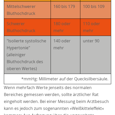
Mittelschwerer
160 bis 179
100 bis 109
Bluthochdruck
Schwerer
180 oder
110 oder
Bluthochdruck
mehr
mehr
"Isolierte systolische
140 oder
unter 90
Hypertonie"
mehr
(alleiniger
Bluthochdruck des
oberen Wertes)
*mmHg: Millimeter auf der Quecksilbersäule.
Wenn mehrfach Werte jenseits des normalen
Bereiches gemessen werden, sollte ärztlicher Rat
eingeholt werden. Bei einer Messung beim Arztbesuch
kann es jedoch zum sogenannten »Weißkitteleffekt«