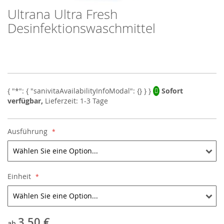
Ultrana Ultra Fresh
Skip
to
Desinfektionswaschmittel
the
beginning
of
the
images
gallery
Sofort
verfügbar,
Lieferzeit: 1-3 Tage
Ausführung
Einheit
3,50 €
ab