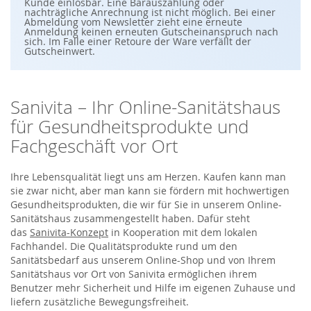
S
Kunde einlösbar. Eine Barauszahlung oder
i
nachträgliche Anrechnung ist nicht möglich. Bei einer
e
Abmeldung vom Newsletter zieht eine erneute
s
Anmeldung keinen erneuten Gutscheinanspruch nach
i
sich. Im Falle einer Retoure der Ware verfällt der
c
Gutscheinwert.
h
f
ü
r
u
Sanivita – Ihr Online-Sanitätshaus
n
s
für Gesundheitsprodukte und
e
r
Fachgeschäft vor Ort
e
n
N
e
Ihre Lebensqualität liegt uns am Herzen. Kaufen kann man
w
sie zwar nicht, aber man kann sie fördern mit hochwertigen
s
Gesundheitsprodukten, die wir für Sie in unserem Online-
l
e
Sanitätshaus zusammengestellt haben. Dafür steht
t
das
Sanivita-Konzept
in Kooperation mit dem lokalen
t
e
Fachhandel. Die Qualitätsprodukte rund um den
r
Sanitätsbedarf aus unserem Online-Shop und von Ihrem
a
n
Sanitätshaus vor Ort von Sanivita ermöglichen ihrem
:
Benutzer mehr Sicherheit und Hilfe im eigenen Zuhause und
liefern zusätzliche Bewegungsfreiheit.