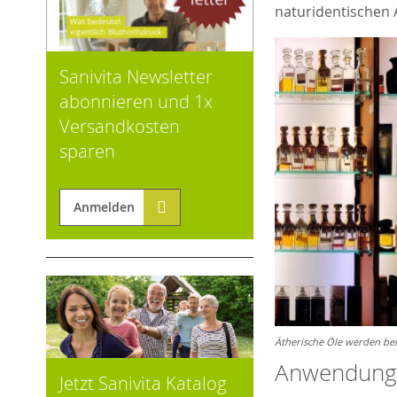
naturidentischen 
Sanivita Newsletter
abonnieren und 1x
Versandkosten
sparen
Anmelden
Ätherische Öle werden be
Anwendung 
Jetzt Sanivita Katalog