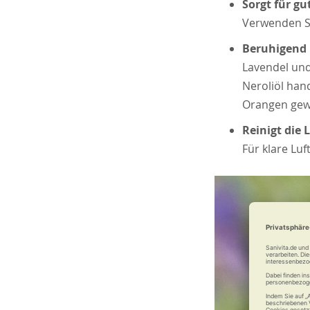
Sorgt für g
Verwenden S
Beruhigend 
Lavendel und
Neroliöl han
Orangen gew
Reinigt die 
Für klare Lu