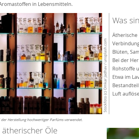
Aromastoffen in Lebensmitteln.
Was sin
Ätherische
Verbindung
Blüten, Sa
Bei der Her
Rohstoffe 
Etwa im La
Bestandteile
Luft auflös
i der Herstellung hochwertiger Parfüms verwendet.
ätherischer Öle