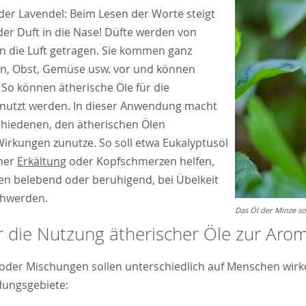
er Lavendel: Beim Lesen der Worte steigt
der Duft in die Nase! Düfte werden von
in die Luft getragen. Sie kommen ganz
en, Obst, Gemüse usw. vor und können
. So können ätherische Öle für die
nutzt werden. In dieser Anwendung macht
chiedenen, den ätherischen Ölen
rkungen zunutze. So soll etwa Eukalyptusöl
iner
Erkältung
oder Kopfschmerzen helfen,
en belebend oder beruhigend, bei Übelkeit
chwerden.
Das Öl der Minze s
ür die Nutzung ätherischer Öle zur Aro
oder Mischungen sollen unterschiedlich auf Menschen wirken.
ungsgebiete: