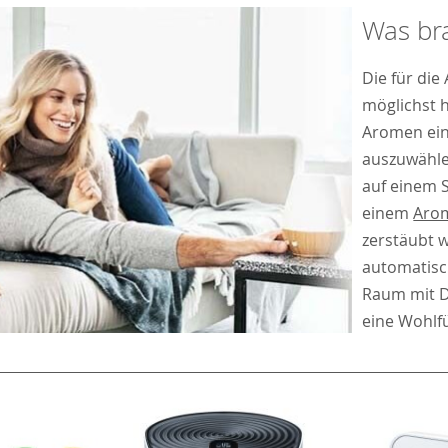
Was bra
Die für di
möglichst h
Aromen eing
auszuwähle
auf einem S
einem
Arom
zerstäubt w
automatisch
Raum mit D
eine Wohlf