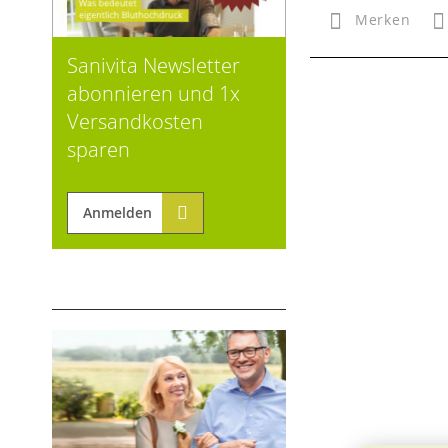
Merken
Sanivita Newsletter
abonnieren und 1x
Versandkosten
sparen
Anmelden