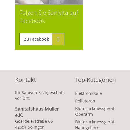
Folgen Sie Sanivita auf
Facebook
Zu Facebook
Kontakt
Top-Kategorien
Ihr Sanivita Fachgeschäft
Elektromobile
vor Ort:
Rollatoren
Sanitätshaus Müller
Blutdruckmessgerät
Oberarm
e.K.
Goerdelerstraße 66
Blutdruckmessgerät
42651 Solingen
Handgelenk