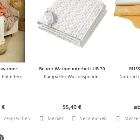
ßwärmer
Beurer Wärmeunterbett UB 30
RUSS
t Kälte fern
Kompakter Wärmespender
Natürlich
 €
55,49 €
a
Vergleichen
Merken
Vergleichen
Merke
ück
Seite
Weiter