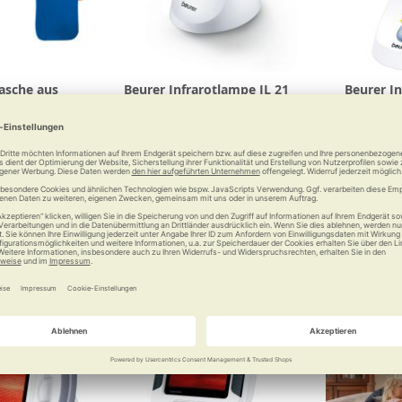
asche aus
Beurer Infrarotlampe IL 21
Beurer In
f, 2 l
Bewährtes Hausmittel
Wohl
ulle
0 €
65,99 €
Vergleichen
Merken
Vergleichen
Merke