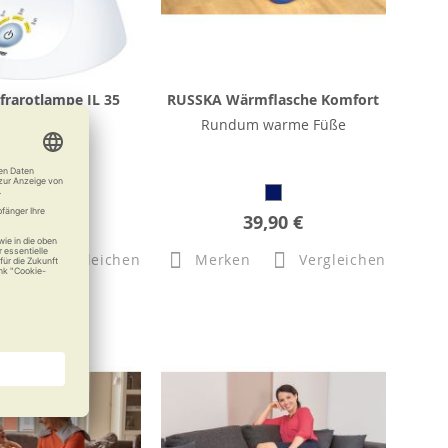
frarotlampe IL 35
RUSSKA Wärmflasche Komfort
iges Infrarot
Rundum warme Füße
85,49 €
39,90 €
n
Vergleichen
Merken
Vergleichen