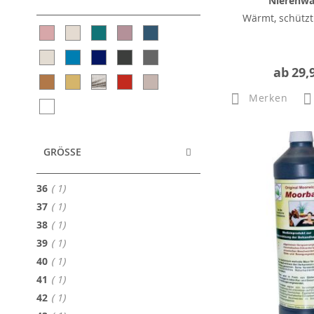
Nierenw
Wärmt, schützt
ab
29,
Merken
GRÖSSE
Artikel
36
1
Artikel
37
1
Artikel
38
1
Artikel
39
1
Artikel
40
1
Artikel
41
1
Artikel
42
1