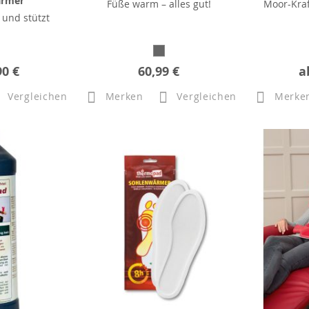
ärmer
Füße warm – alles gut!
Moor-Kraf
 und stützt
90 €
60,99 €
a
Vergleichen
Merken
Vergleichen
Merke