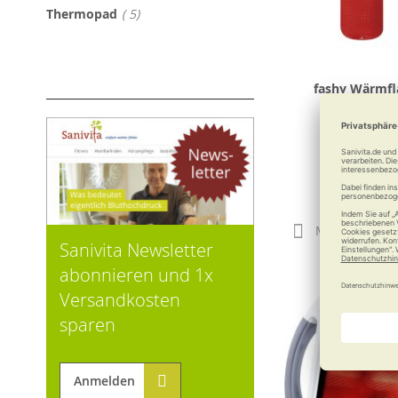
Artikel
Thermopad
5
fashy Wärmfl
Kunststof
Tolle P
ab
9,9
Merken
Sanivita Newsletter
abonnieren und 1x
Versandkosten
sparen
Anmelden