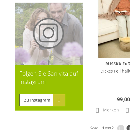
RUSSKA Fu
Dickes Fell häll
Folgen Sie Sanivita auf
Instagram
99,00
Zu Instagram
Merken
Zur
Seite
1
von 2