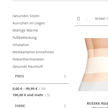
Gesundes Sitzen
Anzeigen
Kachelansicht
Liste
Artikel
als
Ausruhen im Liegen
Wohlige Wärme
Fußbekleidung
Inhalation
Medikamente einnehmen
Fieberthermometer
Gesunde Raumluft
PREIS
Artikel
0,00 €
–
99,99 €
34
Artikel
100,00 €
und mehr
5
RUSSKA Rüc
FARBE