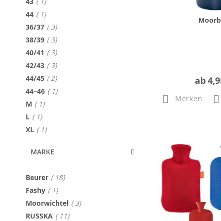
Artikel
43
1
Artikel
44
1
Moorb
Artikel
36/37
3
Artikel
38/39
3
Artikel
40/41
3
Artikel
42/43
3
Artikel
44/45
2
ab
4,9
Artikel
44–46
1
Merken
Artikel
M
1
Artikel
L
1
Artikel
XL
1
MARKE
Artikel
Beurer
18
Artikel
Fashy
1
Artikel
Moorwichtel
3
Artikel
RUSSKA
11