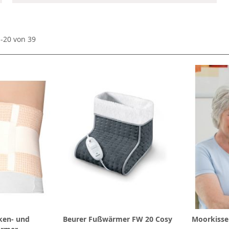
1
-
20
von
39
ken- und
Beurer Fußwärmer FW 20 Cosy
Moorkisse