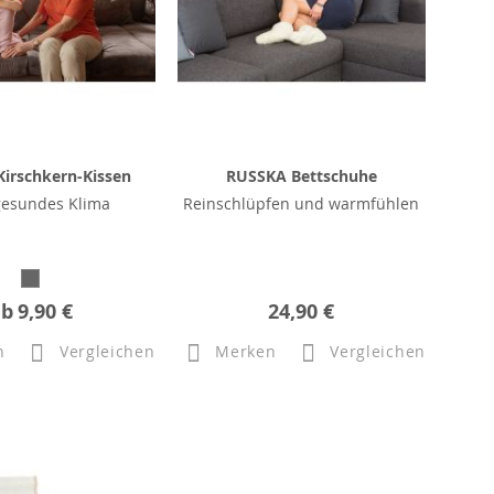
irschkern-Kissen
RUSSKA Bettschuhe
gesundes Klima
Reinschlüpfen und warmfühlen
ab
9,90 €
24,90 €
n
Vergleichen
Merken
Vergleichen