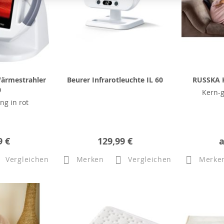
Wärmestrahler
Beurer Infrarotleuchte IL 60
RUSSKA K
0
Kern-
ng in rot
9 €
129,99 €
Vergleichen
Merken
Vergleichen
Merke