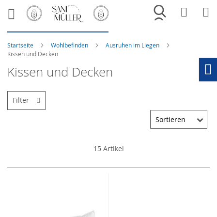
Merkliste
War
Startseite
Wohlbefinden
Ausruhen im Liegen
Kissen und Decken
Kissen und Decken
Ho
Filter
15
Artikel