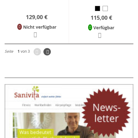
129,00 €
115,00 €
Nicht verfügbar
Verfügbar
Zurück
Seite
Weiter
Seite
1
von 3