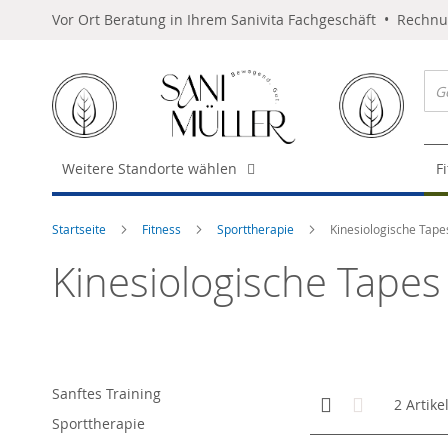
Vor Ort Beratung in Ihrem Sanivita Fachgeschäft • Rechn
Weitere Standorte wählen
F
Startseite
Fitness
Sporttherapie
Kinesiologische Tape
Kinesiologische Tapes
Sanftes Training
Anzeigen
Kachelansicht
Liste
2
Artike
als
Sporttherapie