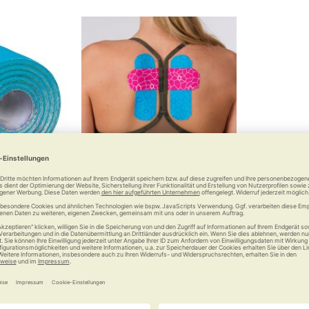
esiologisches
TheraBand Kinesiology Tape
olle
Rolle
 €
14,95 €