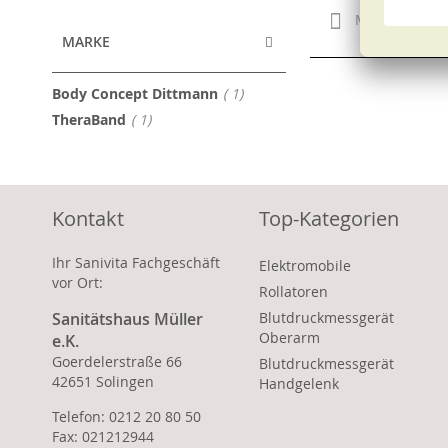
Merken
MARKE
Artikel
Body Concept Dittmann
1
Artikel
TheraBand
1
Kontakt
Top-Kategorien
Ihr Sanivita Fachgeschäft
Elektromobile
vor Ort:
Rollatoren
Sanitätshaus Müller
Blutdruckmessgerät
Oberarm
e.K.
Goerdelerstraße 66
Blutdruckmessgerät
42651 Solingen
Handgelenk
Telefon: 0212 20 80 50
Fax: 021212944