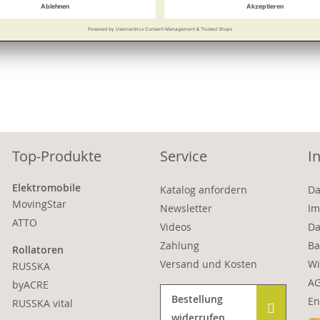
Vergleichen
Merken
Vergleichen
Top-Produkte
Service
I
Elektromobile
Katalog anfordern
Da
MovingStar
Newsletter
Im
ATTO
Videos
Da
Zahlung
Ba
Rollatoren
Versand und Kosten
Wi
RUSSKA
A
byACRE
Bestellung
En
RUSSKA vital
widerrufen