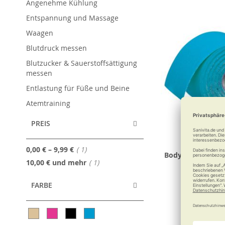
Angenehme Kühlung
Entspannung und Massage
Waagen
Blutdruck messen
Blutzucker & Sauerstoffsättigung
messen
Entlastung für Füße und Beine
Atemtraining
PREIS
Artikel
0,00 €
–
9,99 €
1
Body Concept Kin
Artikel
10,00 €
und mehr
1
D-Tape R
FARBE
9,99