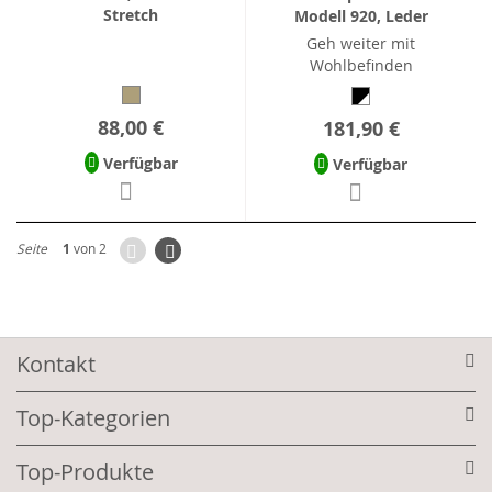
Stretch
Modell 920, Leder
Geh weiter mit
Wohlbefinden
88,00 €
181,90 €
Verfügbar
Verfügbar
Zurück
Seite
Weiter
Seite
1
von 2
Kontakt
Top-Kategorien
Top-Produkte