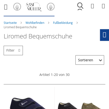
Merkliste
War
Startseite
Wohlbefinden
Fußbekleidung
Liromed Bequemschuhe
Liromed Bequemschuhe
Ho
Filter
Artikel
1
-
20
von
30