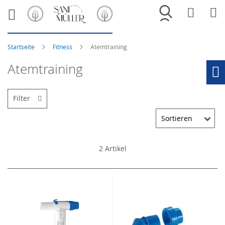
Merkliste
War
Startseite
Fitness
Atemtraining
Atemtraining
Ho
Filter
2
Artikel