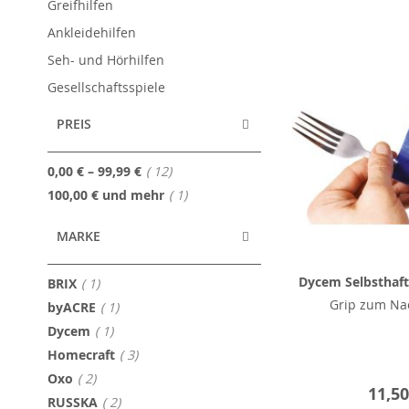
Greifhilfen
Ankleidehilfen
Seh- und Hörhilfen
Gesellschaftsspiele
PREIS
Artikel
0,00 €
–
99,99 €
12
Artikel
100,00 €
und mehr
1
MARKE
Dycem Selbsthaft
Artikel
BRIX
1
Grip zum Na
Artikel
byACRE
1
Artikel
Dycem
1
Artikel
Homecraft
3
Artikel
Oxo
2
11,50
Artikel
RUSSKA
2