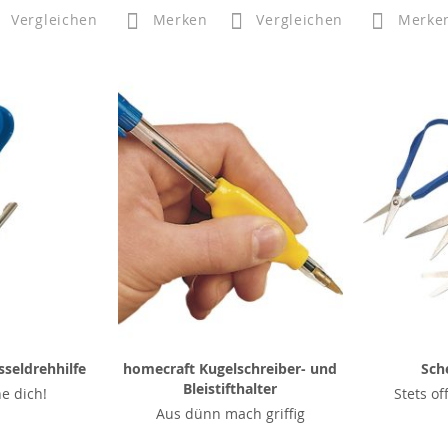
Vergleichen
Merken
Vergleichen
Merke
seldrehhilfe
homecraft Kugelschreiber- und
Sch
Bleistifthalter
e dich!
Stets of
Aus dünn mach griffig