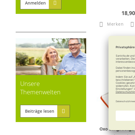
Anmelden
18,90
Merken
Unsere
Themenwelten
Beiträge lesen
Oxo Langstielige