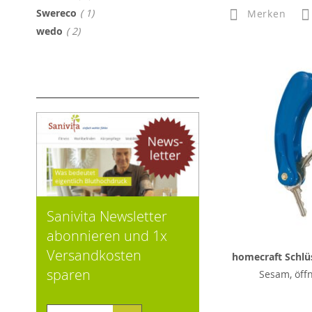
Artikel
Swereco
1
Merken
Artikel
wedo
2
Sanivita Newsletter
abonnieren und 1x
Versandkosten
homecraft Schlüs
sparen
Sesam, öffn