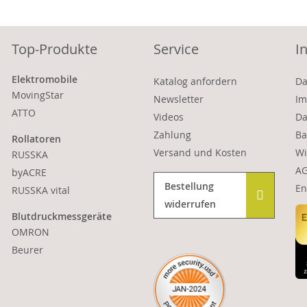
Top-Produkte
Service
I
Elektromobile
Katalog anfordern
Da
MovingStar
Newsletter
Im
ATTO
Videos
Da
Zahlung
Ba
Rollatoren
Versand und Kosten
Wi
RUSSKA
A
byACRE
Bestellung
En
RUSSKA vital
widerrufen
Blutdruckmessgeräte
OMRON
Beurer