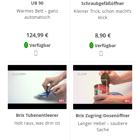
UB 90
Schraubgefäßöffner
Warmes Bett – ganz
Kleiner Trick, schon macht’s
automatisch
klick
124,99 €
8,90 €
Verfügbar
Verfügbar
Brix Tubenentleerer
Brix Zugring-Dosenöffner
Holt raus, was drin ist
Langer Hebel – saubere
Sache