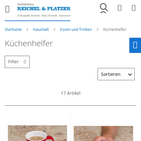
Merkliste
War
Startseite
Haushalt
Essen und Trinken
Küchenhelfer
Küchenhelfer
Ho
Filter
17
Artikel