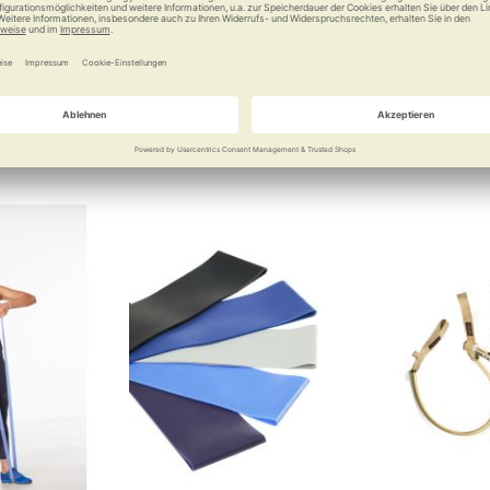
 Sicherheit
Mobiles Fitnessstudio
Vielseitige
erhöhten W
95 €
6,25 €
a
Vergleichen
Merken
Vergleichen
Merke