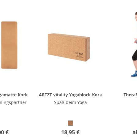
ogamatte Kork
ARTZT vitality Yogablock Kork
Thera
iningspartner
Spaß beim Yoga
00 €
18,95 €
a