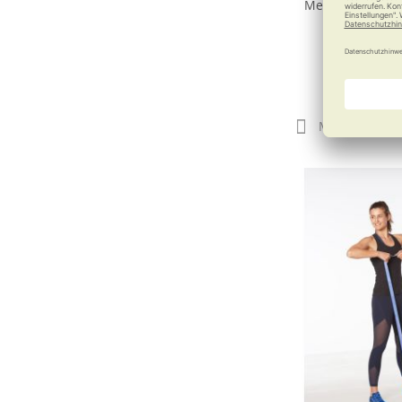
Mehr Spaß, mehr
ab
24,
Merken