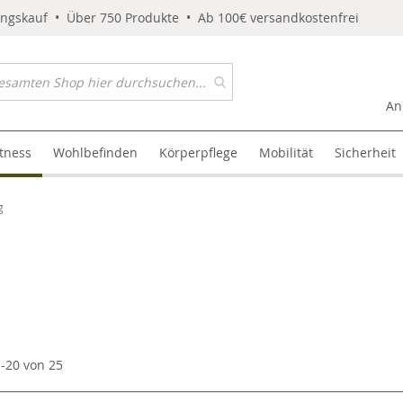
ungskauf • Über 750 Produkte • Ab 100€ versandkostenfrei
An
itness
Wohlbefinden
Körperpflege
Mobilität
Sicherheit
g
1
-
20
von
25