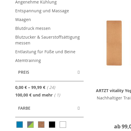
Angenehme Kühlung
Entspannung und Massage
Waagen
Blutdruck messen
Blutzucker & Sauerstoffsättigung
messen
Entlastung für Füße und Beine
Atemtraining
PREIS
Artikel
0,00 €
–
99,99 €
24
ARTZT vitality Y
Artikel
100,00 €
und mehr
1
Nachhaltiger Tra
FARBE
ab
99,