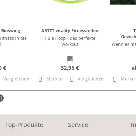
y Bioswing
ARTZT vitality Fitnessreifen
T
Gewich
itness in die
Hula Hoop - das perfekte
d
Workout
Wenn es ma
0 €
32,95 €
a
Vergleichen
Merken
Vergleichen
Merke
ück
Seite
Weiter
Top-Produkte
Service
I