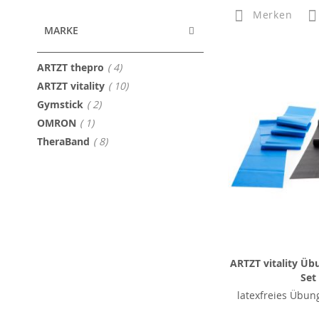
Merken
MARKE
Artikel
ARTZT thepro
4
Artikel
ARTZT vitality
10
Artikel
Gymstick
2
Artikel
OMRON
1
Artikel
TheraBand
8
ARTZT vitality Üb
Set
latexfreies Übun