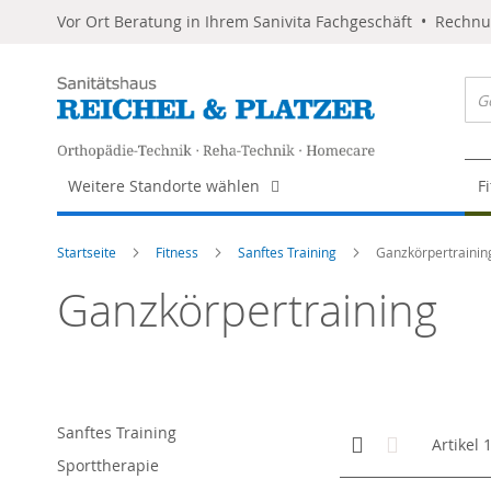
Vor Ort Beratung in Ihrem Sanivita Fachgeschäft • Rechn
Weitere Standorte wählen
F
Startseite
Fitness
Sanftes Training
Ganzkörpertrainin
Ganzkörpertraining
Sanftes Training
Anzeigen
Kachelansicht
Liste
Artikel
als
Sporttherapie