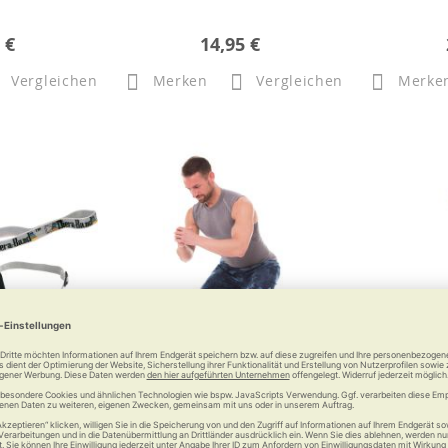
 €
14,95 €
Vergleichen
Merken
Vergleichen
Merke
TheraBand
ARTZT vitality Rubber Band
ARTZT vi