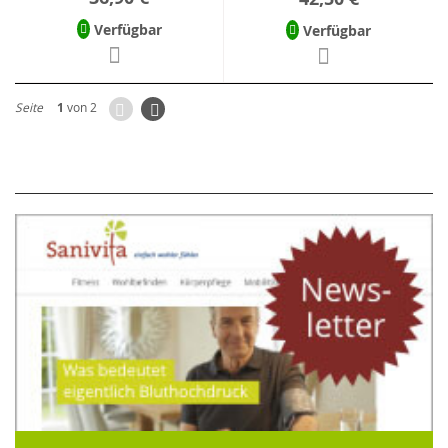
Verfügbar
Verfügbar
Zurück
Seite
Weiter
Seite
1
von 2