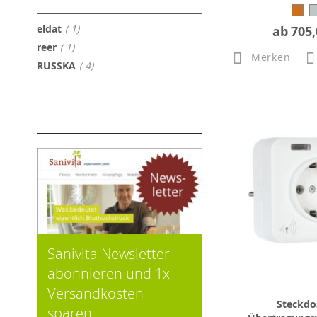
Artikel
eldat
1
ab
705,
Artikel
reer
1
Merken
Artikel
RUSSKA
4
Sanivita Newsletter
abonnieren und 1x
Versandkosten
Steckdo
sparen