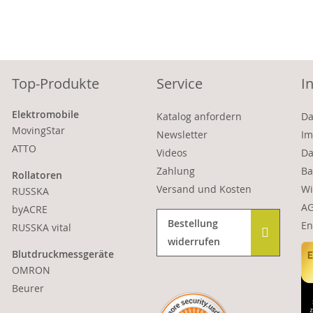
Top-Produkte
Service
I
Elektromobile
Katalog anfordern
Da
MovingStar
Newsletter
Im
ATTO
Videos
Da
Zahlung
Ba
Rollatoren
Versand und Kosten
Wi
RUSSKA
A
byACRE
Bestellung
En
RUSSKA vital
widerrufen
Blutdruckmessgeräte
OMRON
Beurer