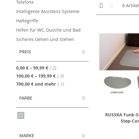
Telefone
Anzeigen
Kachelansicht
Liste
6
Artike
als
Intelligente Assistenz-Systeme
Haltegriffe
Hilfen für WC, Dusche und Bad
Sicheres Gehen und Stehen
PREIS
Artikel
0,00 €
–
99,99 €
2
Artikel
100,00 €
–
199,99 €
3
Artikel
700,00 €
und mehr
1
FARBE
RUSSKA Funk-S
Step-Con
MARKE