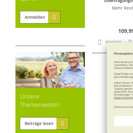
Übertragungs
Mehr Reic
Anmelden
109,9
Merken
Unsere
Themenwelten
Beiträge lesen