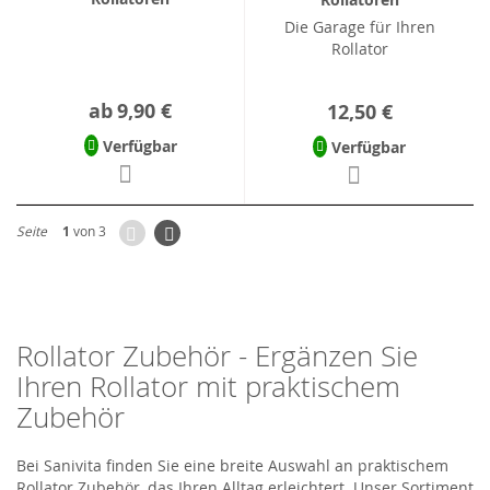
Die Garage für Ihren
Rollator
ab
9,90 €
12,50 €
Verfügbar
Verfügbar
Zurück
Seite
Weiter
Seite
1
von 3
Rollator Zubehör - Ergänzen Sie
Ihren Rollator mit praktischem
Zubehör
Bei Sanivita finden Sie eine breite Auswahl an praktischem
Rollator Zubehör, das Ihren Alltag erleichtert. Unser Sortiment