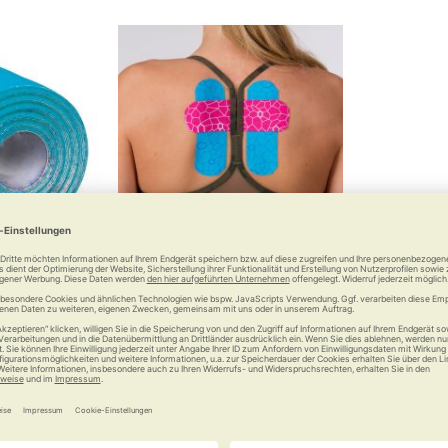
esiologisches
TheraBand Kinesiology Tape
olle
Rolle
 €
14,95 €