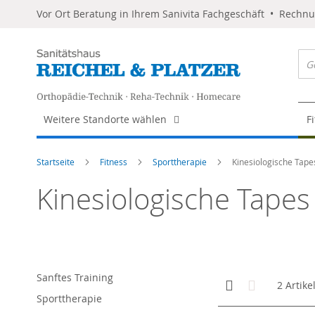
Vor Ort Beratung in Ihrem Sanivita Fachgeschäft • Rechn
Weitere Standorte wählen
F
Startseite
Fitness
Sporttherapie
Kinesiologische Tape
Kinesiologische Tapes
Sanftes Training
Anzeigen
Kachelansicht
Liste
2
Artike
als
Sporttherapie