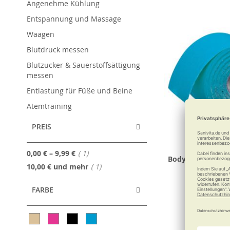
Angenehme Kühlung
Entspannung und Massage
Waagen
Blutdruck messen
Blutzucker & Sauerstoffsättigung
messen
Entlastung für Füße und Beine
Atemtraining
PREIS
Artikel
0,00 €
–
9,99 €
1
Body Concept Kin
Artikel
10,00 €
und mehr
1
D-Tape R
FARBE
9,99