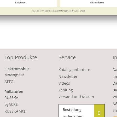
Vergleichen
Merken
Vergleichen
Top-Produkte
Service
I
Elektromobile
Katalog anfordern
Da
MovingStar
Newsletter
Im
ATTO
Videos
Da
Zahlung
Ba
Rollatoren
Versand und Kosten
Wi
RUSSKA
A
byACRE
Bestellung
En
RUSSKA vital
widerrufen