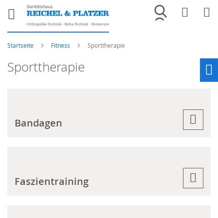
Merkliste
War
Startseite
Fitness
Sporttherapie
Sporttherapie
Ho
Bandagen
Faszientraining