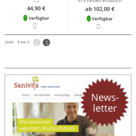
In 9 Farben erhältlich
44,90 €
ab
102,00 €
Verfügbar
Verfügbar
Zurück
Seite
Weiter
Seite
1
von 3