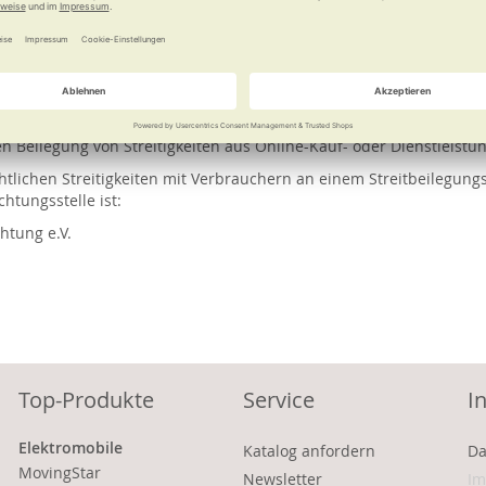
reitbeilegung bei Verbraucherangelegen
eine Plattform zur Online-Streitbeilegung bereit:
en Beilegung von Streitigkeiten aus Online-Kauf- oder Dienstleistun
chtlichen Streitigkeiten mit Verbrauchern an einem Streitbeilegu
htungsstelle ist:
htung e.V.
Top-Produkte
Service
I
Elektromobile
Katalog anfordern
Da
MovingStar
Newsletter
Im