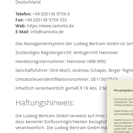
Deutschland
Telefon:
+49 (0)5136 9759-0
Fax:
+49 (0)5136 9759-555
Web:
https://www.sanivita.de
E-Mail:
info@sanivita.de
Das Managementsystem der Ludwig Bertram GmbH ist zertif
Zuständiges Registergericht: Amtsgericht Hannover
Handelsregisternummer: Hannover HRB 9992
Geschäftsführer: Dirk Moch, Andreas Schaper, Birger Tegt
Umsatzsteueridentifikationsnummer: DE115677513
Inhaltlich verantwortlich gemäß § 18 Abs. 2 MStV: Stefan
Haftungshinweis:
Die Ludwig Bertram GmbH verweist auf ihrer Internetseite 
dass keinerlei Einflussmöglichkeiten bezüglich des Inhalts
verantwortlich. Die Ludwig Bertram GmbH macht sich diese 