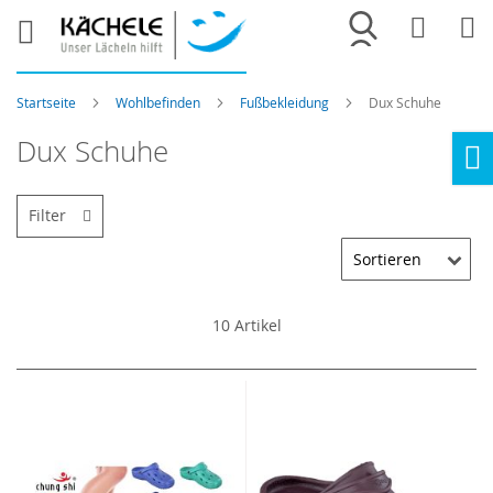
Merkliste
War
Startseite
Wohlbefinden
Fußbekleidung
Dux Schuhe
Dux Schuhe
Ho
Filter
10
Artikel