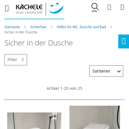
Merkliste
War
Startseite
Sicherheit
Hilfen für WC, Dusche und Bad
Sicher in der Dusche
Sicher in der Dusche
Ho
Filter
Artikel
1
-
20
von
25