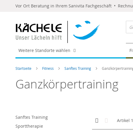
Vor Ort Beratung in Ihrem Sanivita Fachgeschäft • Rechn
Weitere Standorte wählen
F
Startseite
Fitness
Sanftes Training
Ganzkörpertrainin
Ganzkörpertraining
Sanftes Training
Anzeigen
Kachelansicht
Liste
Artikel
als
Sporttherapie