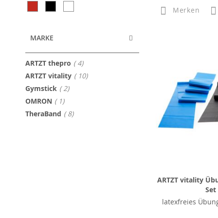
Merken
MARKE
Artikel
ARTZT thepro
4
Artikel
ARTZT vitality
10
Artikel
Gymstick
2
Artikel
OMRON
1
Artikel
TheraBand
8
ARTZT vitality Üb
Set
latexfreies Übun