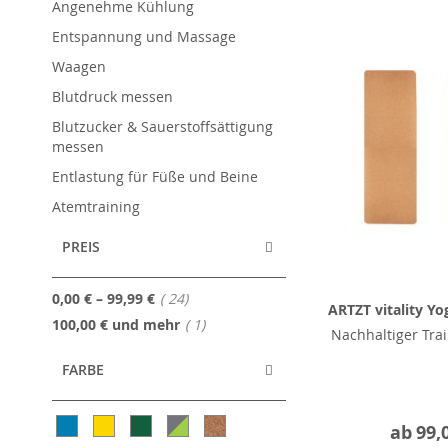
Angenehme Kühlung
Entspannung und Massage
Waagen
Blutdruck messen
Blutzucker & Sauerstoffsättigung
messen
Entlastung für Füße und Beine
Atemtraining
PREIS
Artikel
0,00 €
–
99,99 €
24
ARTZT vitality Y
Artikel
100,00 €
und mehr
1
Nachhaltiger Tra
FARBE
ab
99,