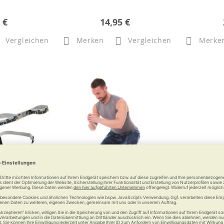
 €
14,95 €
Vergleichen
Merken
Vergleichen
Merke
TheraBand
ARTZT vitality Rubber Band
ARTZT vi