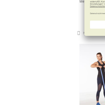
Mehr Spaß, mehr
ab
24,
Merken