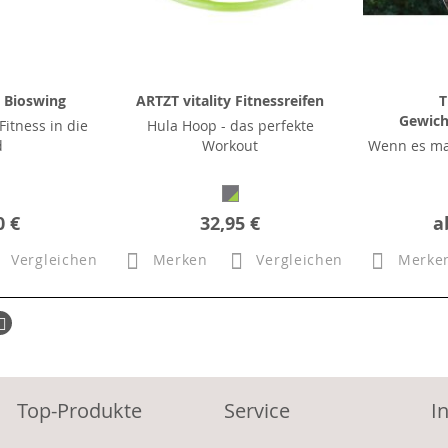
y Bioswing
ARTZT vitality Fitnessreifen
T
Gewich
itness in die
Hula Hoop - das perfekte
d
Workout
Wenn es ma
0 €
32,95 €
a
Vergleichen
Merken
Vergleichen
Merke
ück
Seite
Weiter
Top-Produkte
Service
I