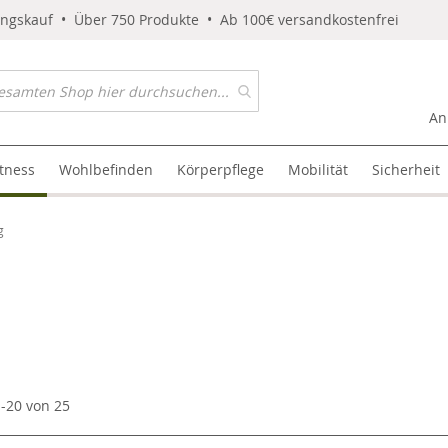
ungskauf • Über 750 Produkte • Ab 100€ versandkostenfrei
An
itness
Wohlbefinden
Körperpflege
Mobilität
Sicherheit
g
1
-
20
von
25