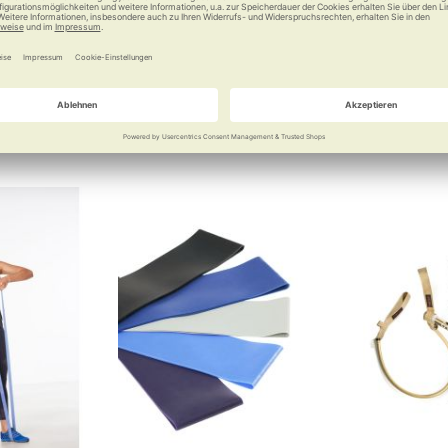
 Sicherheit
Mobiles Fitnessstudio
Vielseitige
erhöhten W
95 €
6,25 €
a
Vergleichen
Merken
Vergleichen
Merke