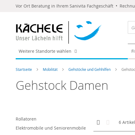
Vor Ort Beratung in Ihrem Sanivita Fachgeschäft • Rechn
Weitere Standorte wählen
F
Startseite
Mobilität
Gehstöcke und Gehhilfen
Gehsto
Gehstock Damen
Rollatoren
Anzeigen
Kachelansicht
Liste
6
Artike
als
Elektromobile und Seniorenmobile