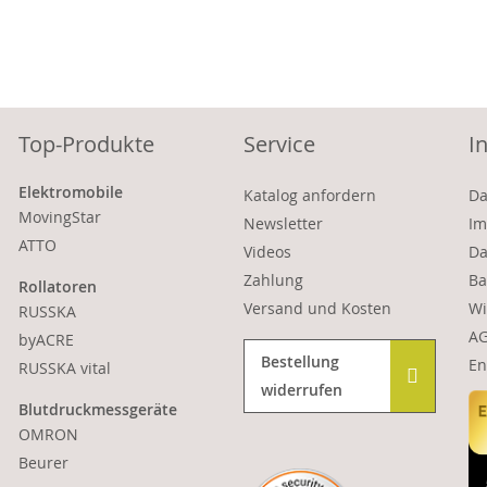
Top-Produkte
Service
I
Elektromobile
Katalog anfordern
Da
MovingStar
Newsletter
Im
ATTO
Videos
Da
Zahlung
Ba
Rollatoren
Versand und Kosten
Wi
RUSSKA
A
byACRE
Bestellung
En
RUSSKA vital
widerrufen
Blutdruckmessgeräte
OMRON
Beurer