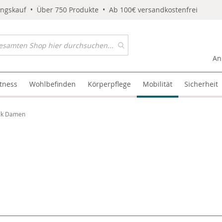
ungskauf • Über 750 Produkte • Ab 100€ versandkostenfrei
An
itness
Wohlbefinden
Körperpflege
Mobilität
Sicherheit
ck Damen
l