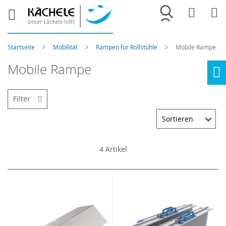
Merkliste
War
Startseite
Mobilität
Rampen für Rollstühle
Mobile Rampe
Mobile Rampe
Ho
Filter
4
Artikel