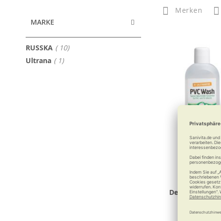
Merken
MARKE
Artikel
RUSSKA
10
Artikel
Ultrana
1
Ultrana P
Desinfektions