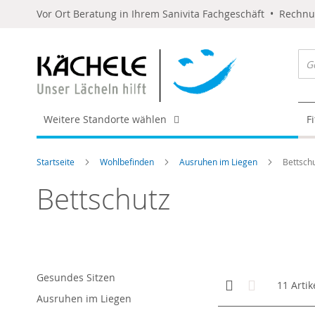
Vor Ort Beratung in Ihrem Sanivita Fachgeschäft • Rechn
Weitere Standorte wählen
F
Startseite
Wohlbefinden
Ausruhen im Liegen
Bettsch
Bettschutz
Gesundes Sitzen
Anzeigen
Kachelansicht
Liste
11
Artik
als
Ausruhen im Liegen