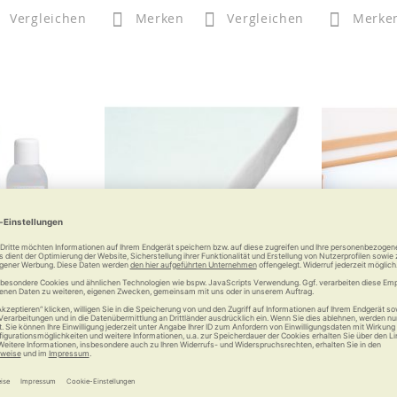
Vergleichen
Merken
Vergleichen
Merke
VC Wash
RUSSKA Matratzenschutzbezug
RUSSKA Mat
waschmittel
Frottee Standard
Matratzenschutz mit Frottee
Matratzen