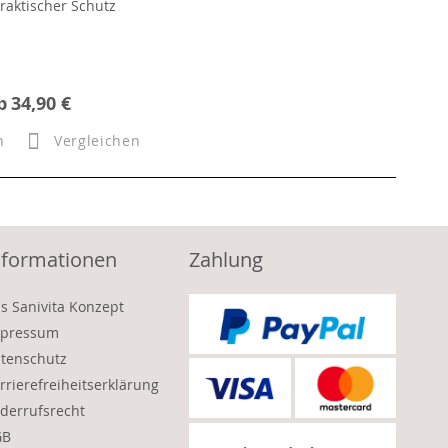
raktischer Schutz
b
34,90 €
n
Vergleichen
nformationen
Zahlung
s Sanivita Konzept
pressum
tenschutz
rrierefreiheitserklärung
derrufsrecht
GB