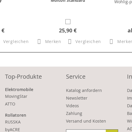
y
Molton Standard
Wohlig-p
 €
25,90 €
a
Vergleichen
Merken
Vergleichen
Merke
Top-Produkte
Service
I
Elektromobile
Katalog anfordern
Da
MovingStar
Newsletter
Im
ATTO
Videos
Da
Zahlung
Ba
Rollatoren
Versand und Kosten
Wi
RUSSKA
A
byACRE