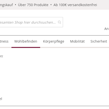
ungskauf • Über 750 Produkte • Ab 100€ versandkostenfrei
An
itness
Wohlbefinden
Körperpflege
Mobilität
Sicherheit
utz
el