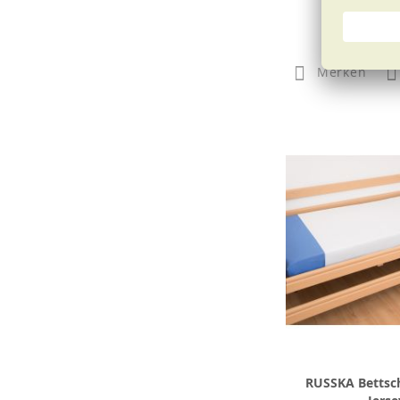
ab
3,5
Merken
RUSSKA Bettsc