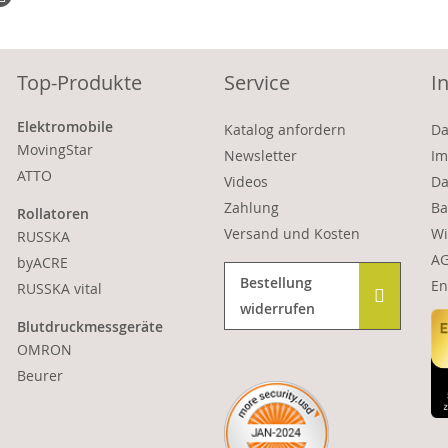
Top-Produkte
Service
I
Elektromobile
Katalog anfordern
Da
MovingStar
Newsletter
Im
ATTO
Videos
Da
Zahlung
Ba
Rollatoren
Versand und Kosten
Wi
RUSSKA
A
byACRE
Bestellung
En
RUSSKA vital
widerrufen
Blutdruckmessgeräte
OMRON
Beurer