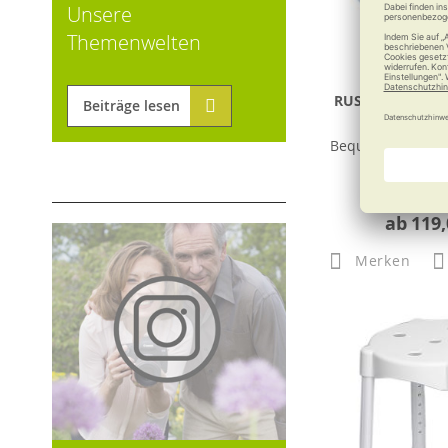
Unsere
Themenwelten
RUSSKA Toilette
Beiträge lesen
Soft 
Bequem setzen u
ab
119,
Merken