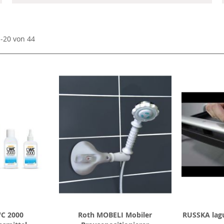
1
-
20
von
44
WC 2000
Roth MOBELI Mobiler
RUSSKA lag