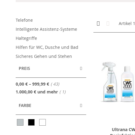
Telefone
Anzeigen
Kachelansicht
Liste
Artikel
als
Intelligente Assistenz-Systeme
Haltegriffe
Hilfen für WC, Dusche und Bad
Sicheres Gehen und Stehen
PREIS
Artikel
0,00 €
–
999,99 €
43
Artikel
1.000,00 €
und mehr
1
FARBE
Ultrana C