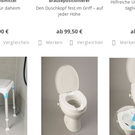
nsmittel
Brausepositionierer
Hilfreiche 
für daheim
Den Duschkopf fest im Griff – auf
tägl
jeder Höhe
90 €
ab
99,50 €
a
Vergleichen
Merken
Vergleichen
Merke