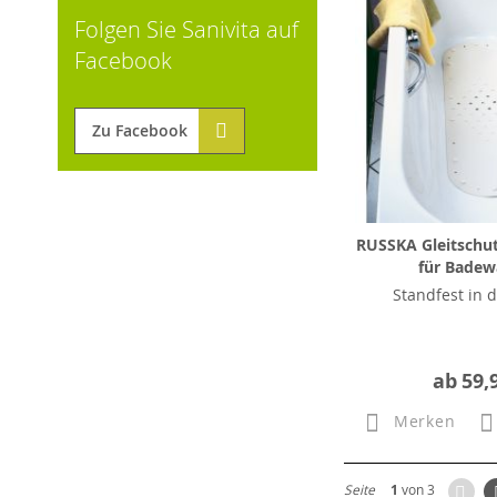
Folgen Sie Sanivita auf
Facebook
Zu Facebook
RUSSKA Gleitschut
für Bade
Standfest in 
ab
59,
Merken
Zur
Seite
1
von 3