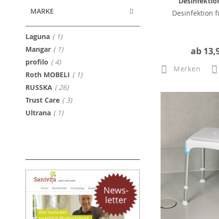
Desinfektio
MARKE
Desinfektion 
Artikel
Laguna
1
Artikel
Mangar
1
ab
13,
Artikel
profilo
4
Merken
Artikel
Roth MOBELI
1
Artikel
RUSSKA
26
Artikel
Trust Care
3
Artikel
Ultrana
1