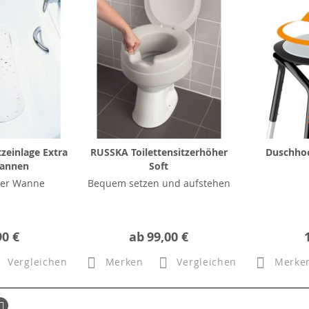
zeinlage Extra
RUSSKA Toilettensitzerhöher
Duschhoc
wannen
Soft
der Wanne
Bequem setzen und aufstehen
90 €
ab
99,00 €
Vergleichen
Merken
Vergleichen
Merke
ück
Seite
Weiter