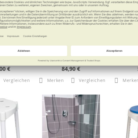
nsitzerhöher
Toilettensitzerhöhung QuickTop
RUSSKA Dus
XL
mit Armlehnen
Kompakt, 
nd aufstehen
00 €
84,90 €
Vergleichen
Merken
Vergleichen
Merke