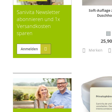
Soft-Auflage 
Sanivita Newsletter
Duschho
abonnieren und 1x
Versandkosten
sparen
25,90
Anmelden
Merken