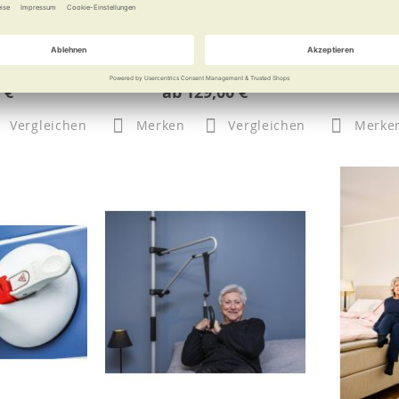
ör zum ROTH
Griffiger Platzsparer
iff
Hoch das Be
 €
ab
129,00 €
Vergleichen
Merken
Vergleichen
Merke