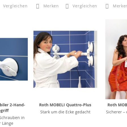
Vergleichen
Merken
Vergleichen
Merke
iler 2-Hand-
Roth MOBELI Quattro-Plus
Roth MOB
griff
Stark um die Ecke gedacht
Sicherer – 
 Schrauben in
r Länge