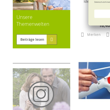
Ideales Zubeh
Haltegr
Unsere
Themenwelten
18,40
Merken
Beiträge lesen