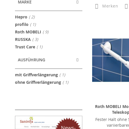
MARKE
Merken
Artikel
Hepro
2
Artikel
profilo
1
Artikel
Roth MOBELI
9
Artikel
RUSSKA
3
Artikel
Trust Care
1
AUSFÜHRUNG
Artikel
mit Griffverlängerung
1
Artikel
ohne Griffverlängerung
1
Roth MOBELI Mob
Teleskop
Fester Halt ohne
variierbare