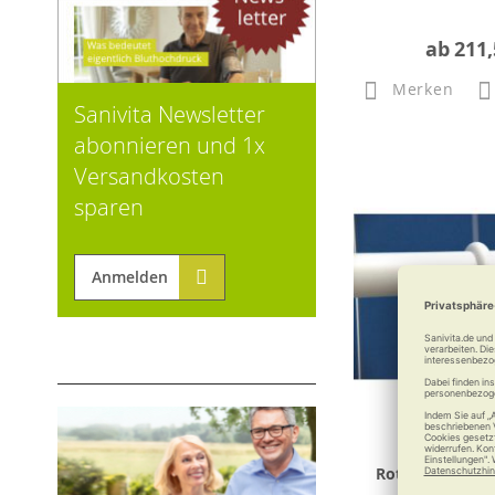
ab
211,
Merken
Sanivita Newsletter
abonnieren und 1x
Versandkosten
sparen
Anmelden
Roth MOBELI D