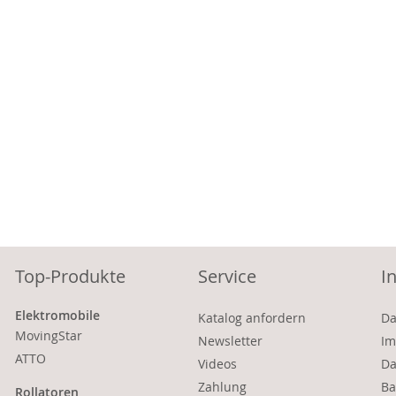
Top-Produkte
Service
I
Elektromobile
Katalog anfordern
Da
MovingStar
Newsletter
Im
ATTO
Videos
Da
Zahlung
Ba
Rollatoren