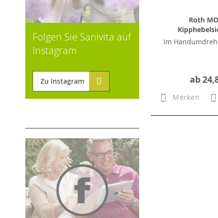
Roth MO
Kipphebels
Folgen Sie Sanivita auf
Im Handumdrehe
Instagram
ab
24,
Zu Instagram
Merken