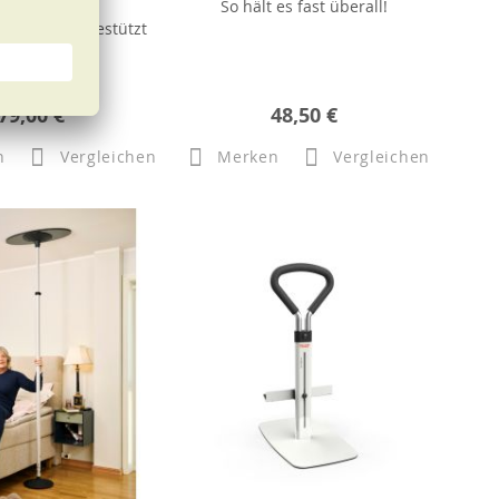
Plus
So hält es fast überall!
in - sicher gestützt
79,00 €
48,50 €
n
Vergleichen
Merken
Vergleichen