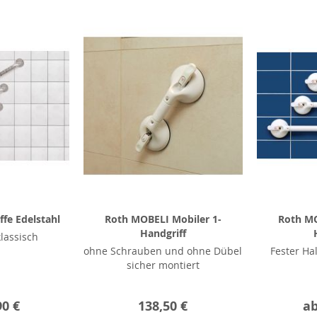
fe Edelstahl
Roth MOBELI Mobiler 1-
Roth MO
Handgriff
klassisch
ohne Schrauben und ohne Dübel
Fester Ha
sicher montiert
90 €
138,50 €
a