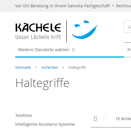
Vor Ort Beratung in Ihrem Sanivita Fachgeschäft • Rechn
Weitere Standorte wählen
F
Startseite
Sicherheit
Haltegriffe
Haltegriffe
Telefone
Anzeigen
Kachelansicht
Liste
16
Artik
als
Intelligente Assistenz-Systeme