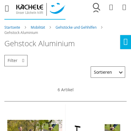
Merkliste
War
Startseite
Mobilität
Gehstöcke und Gehhilfen
Gehstock Aluminium
Gehstock Aluminium
Ho
Filter
6
Artikel